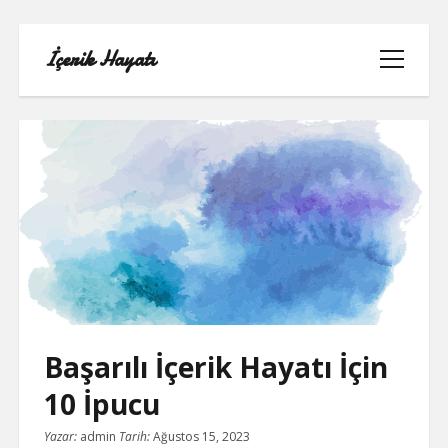
İçerik Hayatı
menüyü
aç
FACEBOOK SAYFA NASIL KURULUR
IGTV IZLENME GÖNDERME HILESI
LISTE
Başarılı İçerik Hayatı İçin
SAYFA LISTESI
10 İpucu
TUMBLR TAKIPÇI ARTTIRMA BEDAVA
Yazar:
admin
Tarih:
Ağustos 15, 2023