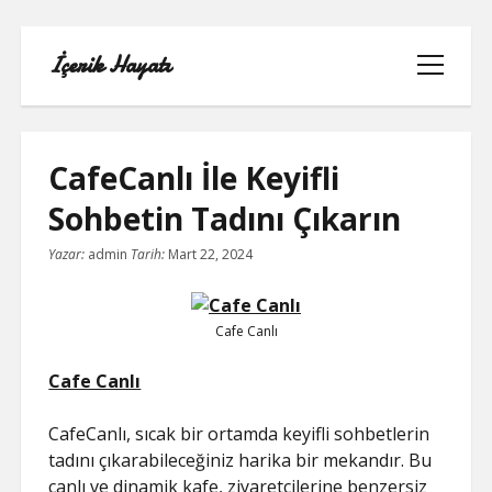
İçerik Hayatı
menüyü
aç
CafeCanlı İle Keyifli
Sohbetin Tadını Çıkarın
FACEBOOK SAYFA NASIL KURULUR
Yazar:
admin
Tarih:
Mart 22, 2024
IGTV IZLENME GÖNDERME HILESI
Cafe Canlı
LISTE
Cafe Canlı
SAYFA LISTESI
CafeCanlı, sıcak bir ortamda keyifli sohbetlerin
TUMBLR TAKIPÇI ARTTIRMA BEDAVA
tadını çıkarabileceğiniz harika bir mekandır. Bu
canlı ve dinamik kafe, ziyaretçilerine benzersiz