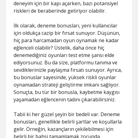
deneyim için bir kapı açarken, bazı potansiyel
riskleri de beraberinde getiriyor olabilir.
İlk olarak, deneme bonusları, yeni kullanıcılar
için oldukça cazip bir fırsat sunuyor. Düşünün,
hiç para harcamadan oyun oynamak ne kadar
eğlenceli olabilir? Üstelik, daha önce hiç
denemediğiniz oyunları test etme şansı elde
ediyorsunuz. Bu da size, platformu tanıma ve
sevdiklerinizle paylaşma fırsatı sunuyor. Ayrıca,
bu bonuslar sayesinde, yüksek riskli oyunlar
oynamadan strateji geliştirme imkanı sağlıyor.
Sonuçta, bu tür bir bonusla, kaybetme kaygısı
yaşamadan eğlencenin tadını çıkarabilirsiniz.
Tabii ki her güzel şeyin bir bedeli var. Deneme
bonusları, genellikle belirli şartlar ve koşullarla
gelir. Örneğin, kazançların çekilebilmesi için
belirli bir bahsi tamamlamak zorunda