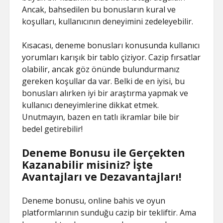
Ancak, bahsedilen bu bonusların kural ve
koşulları, kullanıcının deneyimini zedeleyebilir.
Kısacası, deneme bonusları konusunda kullanıcı
yorumları karışık bir tablo çiziyor. Cazip fırsatlar
olabilir, ancak göz önünde bulundurmanız
gereken koşullar da var. Belki de en iyisi, bu
bonusları alırken iyi bir araştırma yapmak ve
kullanıcı deneyimlerine dikkat etmek.
Unutmayın, bazen en tatlı ikramlar bile bir
bedel getirebilir!
Deneme Bonusu ile Gerçekten
Kazanabilir misiniz? İşte
Avantajları ve Dezavantajları!
Deneme bonusu, online bahis ve oyun
platformlarının sunduğu cazip bir tekliftir. Ama