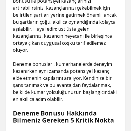
bonusu ile potansiyel kazançlarınızı
artırabilirsiniz. Kazançlarınızı çekebilmek için
belirtilen şartları yerine getirmek önemli, ancak
bu şartların çoğu, akıllıca oynandığında kolayca
aşılabilir. Hayal edin; üst üste gelen
kazançlarınız, kazancın heyecanı ile birleşince
ortaya çıkan duygusal coşku tarif edilemez
oluyor.
Deneme bonusları, kumarhanelerde deneyim
kazanırken aynı zamanda potansiyel kazanç
elde etmenin kapılarını aralıyor. Kendinize bir
şans tanımak ve bu avantajdan faydalanmak,
belki de kumar yolculuğunuzun başlangıcındaki
en akıllıca adım olabilir.
Deneme Bonusu Hakkında
Bilmeniz Gereken 5 Kritik Nokta