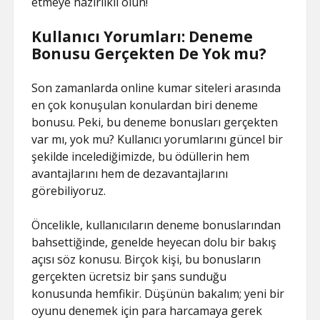
etmeye hazırlıklı olun!
Kullanıcı Yorumları: Deneme
Bonusu Gerçekten De Yok mu?
Son zamanlarda online kumar siteleri arasında
en çok konuşulan konulardan biri deneme
bonusu. Peki, bu deneme bonusları gerçekten
var mı, yok mu? Kullanıcı yorumlarını güncel bir
şekilde incelediğimizde, bu ödüllerin hem
avantajlarını hem de dezavantajlarını
görebiliyoruz.
Öncelikle, kullanıcıların deneme bonuslarından
bahsettiğinde, genelde heyecan dolu bir bakış
açısı söz konusu. Birçok kişi, bu bonusların
gerçekten ücretsiz bir şans sunduğu
konusunda hemfikir. Düşünün bakalım; yeni bir
oyunu denemek için para harcamaya gerek