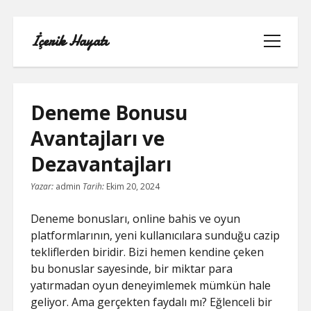
İçerik Hayatı
menüyü
aç
Deneme Bonusu
Avantajları ve
FACEBOOK SAYFA NASIL KURULUR
Dezavantajları
IGTV IZLENME GÖNDERME HILESI
Yazar:
admin
Tarih:
Ekim 20, 2024
LISTE
Deneme bonusları, online bahis ve oyun
platformlarının, yeni kullanıcılara sunduğu cazip
SAYFA LISTESI
tekliflerden biridir. Bizi hemen kendine çeken
bu bonuslar sayesinde, bir miktar para
TUMBLR TAKIPÇI ARTTIRMA BEDAVA
yatırmadan oyun deneyimlemek mümkün hale
geliyor. Ama gerçekten faydalı mı? Eğlenceli bir