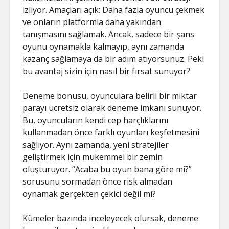
izliyor. Amaçları açık: Daha fazla oyuncu çekmek
ve onların platformla daha yakından
tanışmasını sağlamak. Ancak, sadece bir şans
oyunu oynamakla kalmayıp, aynı zamanda
kazanç sağlamaya da bir adım atıyorsunuz. Peki
bu avantaj sizin için nasıl bir fırsat sunuyor?
Deneme bonusu, oyunculara belirli bir miktar
parayı ücretsiz olarak deneme imkanı sunuyor.
Bu, oyuncuların kendi cep harçlıklarını
kullanmadan önce farklı oyunları keşfetmesini
sağlıyor. Aynı zamanda, yeni stratejiler
geliştirmek için mükemmel bir zemin
oluşturuyor. “Acaba bu oyun bana göre mi?”
sorusunu sormadan önce risk almadan
oynamak gerçekten çekici değil mi?
Kümeler bazında inceleyecek olursak, deneme