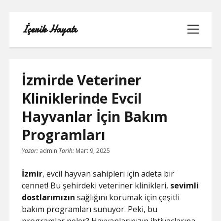
İçerik Hayatı
menüyü
aç
İzmirde Veteriner
Kliniklerinde Evcil
FACEBOOK SAYFA NASIL KURULUR
Hayvanlar İçin Bakım
IGTV IZLENME GÖNDERME HILESI
Programları
Yazar:
admin
Tarih:
Mart 9, 2025
LISTE
İzmir
, evcil hayvan sahipleri için adeta bir
SAYFA LISTESI
cennet! Bu şehirdeki veteriner klinikleri,
sevimli
dostlarımızın
sağlığını korumak için çeşitli
TUMBLR TAKIPÇI ARTTIRMA BEDAVA
bakım programları sunuyor. Peki, bu