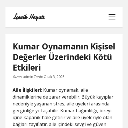
İçerik Hayatı
menüyü
aç
Kumar Oynamanın Kişisel
Değerler Üzerindeki Kötü
FACEBOOK SAYFA NASIL KURULUR
Etkileri
IGTV IZLENME GÖNDERME HILESI
Yazar:
admin
Tarih:
Ocak 3, 2025
LISTE
Aile İlişkileri
: Kumar oynamak, aile
dinamiklerine de zarar verebilir. Büyük kayıplar
SAYFA LISTESI
nedeniyle yaşanan stres, aile üyeleri arasında
gerginliğe yol açabilir. Kumar bağımlılığı, bireyi
TUMBLR TAKIPÇI ARTTIRMA BEDAVA
içine kapanık hale getirir ve aile üyeleriyle olan
bağları zayıflatır. aile içindeki sevgi ve güven