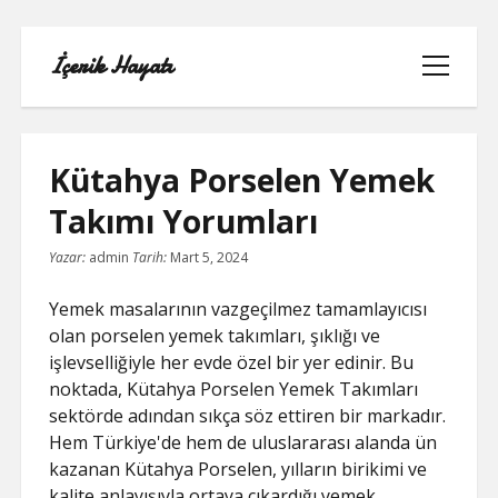
İçerik Hayatı
menüyü
aç
Kütahya Porselen Yemek
Takımı Yorumları
FACEBOOK SAYFA NASIL KURULUR
Yazar:
admin
Tarih:
Mart 5, 2024
IGTV IZLENME GÖNDERME HILESI
Yemek masalarının vazgeçilmez tamamlayıcısı
olan porselen yemek takımları, şıklığı ve
LISTE
işlevselliğiyle her evde özel bir yer edinir. Bu
noktada, Kütahya Porselen Yemek Takımları
SAYFA LISTESI
sektörde adından sıkça söz ettiren bir markadır.
Hem Türkiye'de hem de uluslararası alanda ün
TUMBLR TAKIPÇI ARTTIRMA BEDAVA
kazanan Kütahya Porselen, yılların birikimi ve
kalite anlayışıyla ortaya çıkardığı yemek