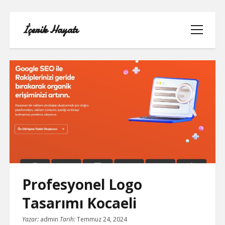
İçerik Hayatı
menüyü
aç
FACEBOOK SAYFA NASIL KURULUR
IGTV IZLENME GÖNDERME HILESI
LISTE
Profesyonel Logo
SAYFA LISTESI
Tasarımı Kocaeli
TUMBLR TAKIPÇI ARTTIRMA BEDAVA
Yazar:
admin
Tarih:
Temmuz 24, 2024