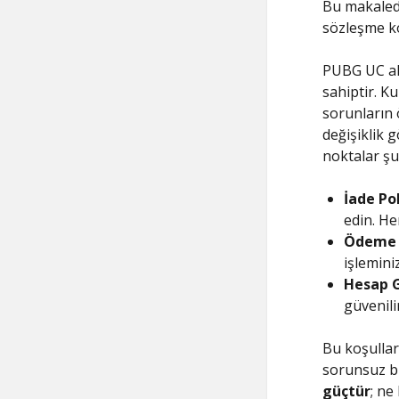
Bu makaled
sözleşme ko
PUBG UC al
sahiptir. Ku
sorunların 
değişiklik 
noktalar şu
İade Pol
edin. Her
Ödeme 
işlemini
Hesap G
güvenili
Bu koşulla
sorunsuz bi
güçtür
; ne