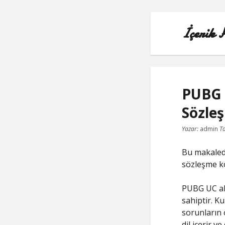
İçerik 
PUBG 
Sözleş
Yazar:
admin
Ta
Bu makaled
sözleşme ko
PUBG UC alı
sahiptir. Ku
sorunların 
dil içerir v