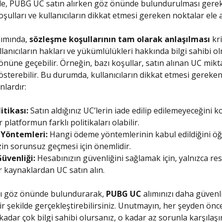
e, PUBG UC satın alırken göz önünde bulundurulması gere
şulları ve kullanıcıların dikkat etmesi gereken noktalar ele a
ımında,
sözleşme koşullarının tam olarak anlaşılması
kr
llanıcıların hakları ve yükümlülükleri hakkında bilgi sahibi ol
önüne geçebilir. Örneğin, bazı koşullar, satın alınan UC mik
gösterebilir. Bu durumda, kullanıcıların dikkat etmesi gereken
nlardır:
itikası:
Satın aldığınız UC’lerin iade edilip edilemeyeceğini k
 platformun farklı politikaları olabilir.
Yöntemleri:
Hangi ödeme yöntemlerinin kabul edildiğini ö
zin sorunsuz geçmesi için önemlidir.
üvenliği:
Hesabınızın güvenliğini sağlamak için, yalnızca re
r kaynaklardan UC satın alın.
rı göz önünde bulundurarak,
PUBG UC
alımınızı daha güvenl
r şekilde gerçekleştirebilirsiniz. Unutmayın, her şeyden önc
 kadar çok bilgi sahibi olursanız, o kadar az sorunla karşılaşır