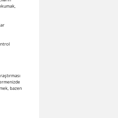
 okumak,
lar
ntrol
araştırması
 vermenizde
rmek, bazen