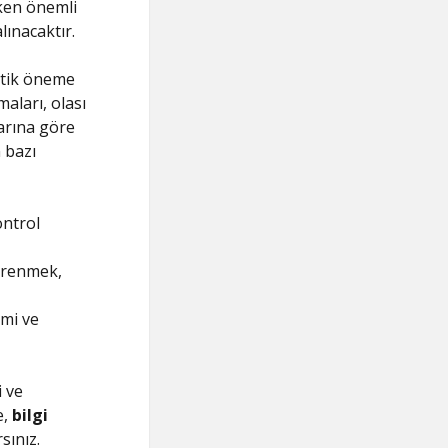
ken önemli
lınacaktır.
itik öneme
maları, olası
tarına göre
 bazı
ontrol
ğrenmek,
smi ve
i ve
e,
bilgi
sınız.