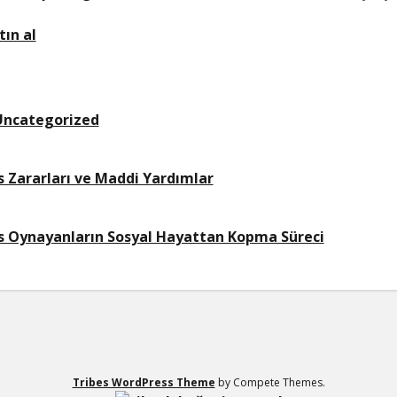
tın al
Uncategorized
s Zararları ve Maddi Yardımlar
s Oynayanların Sosyal Hayattan Kopma Süreci
Tribes WordPress Theme
by Compete Themes.