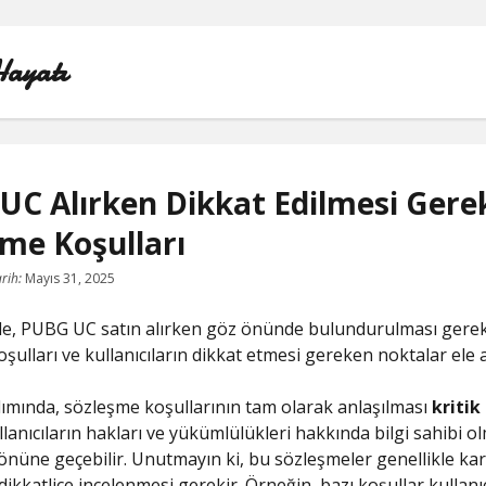
Hayatı
UC Alırken Dikkat Edilmesi Gere
me Koşulları
FACEBOOK SAYFA NASIL KURULUR
rih:
Mayıs 31, 2025
IGTV IZLENME GÖNDERME HILESI
e, PUBG UC satın alırken göz önünde bulundurulması gere
LISTE
şulları ve kullanıcıların dikkat etmesi gereken noktalar ele a
SAYFA LISTESI
mında, sözleşme koşullarının tam olarak anlaşılması
kriti
llanıcıların hakları ve yükümlülükleri hakkında bilgi sahibi ol
TUMBLR TAKIPÇI ARTTIRMA BEDAVA
önüne geçebilir. Unutmayın ki, bu sözleşmeler genellikle ka
e dikkatlice incelenmesi gerekir. Örneğin, bazı koşullar kullanıc