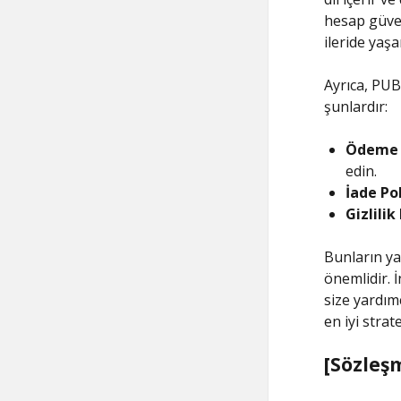
hesap güven
ileride yaş
Ayrıca, PUB
şunlardır:
Ödeme 
edin.
İade Pol
Gizlilik
Bunların yan
önemlidir. 
size yardım
en iyi strate
[Sözleş