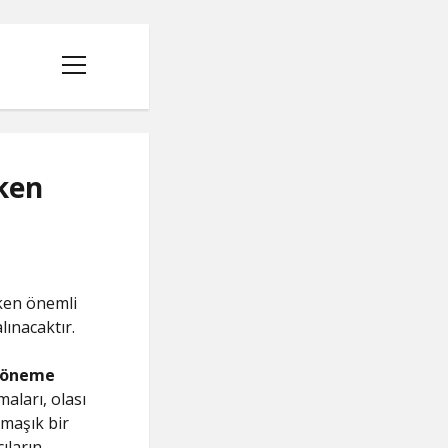
menüyü
aç
ken
ken önemli
lınacaktır.
k öneme
maları, olası
rmaşık bir
ıların