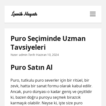
İçerik Hayatı
menüyü
aç
Puro Seçiminde Uzman
Tavsiyeleri
FACEBOOK SAYFA NASIL KURULUR
Yazar:
admin
Tarih:
Haziran 10, 2024
IGTV IZLENME GÖNDERME HILESI
Puro Satın Al
LISTE
Puro, tutkulu puro severler için bir ritüel, bir
SAYFA LISTESI
zevk, hatta bir sanat formu olarak kabul edilir.
Ancak, puro dünyası o kadar geniş ve çeşitlidir
TUMBLR TAKIPÇI ARTTIRMA BEDAVA
ki, bazen doğru puroyu seçmek birazcık
karmaşık olabilir. Neyse ki, işte size puro