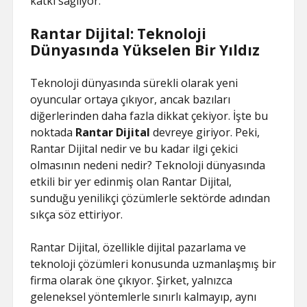
katkı sağlıyor.
Rantar Dijital: Teknoloji
Dünyasında Yükselen Bir Yıldız
Teknoloji dünyasında sürekli olarak yeni
oyuncular ortaya çıkıyor, ancak bazıları
diğerlerinden daha fazla dikkat çekiyor. İşte bu
noktada
Rantar Dijital
devreye giriyor. Peki,
Rantar Dijital nedir ve bu kadar ilgi çekici
olmasının nedeni nedir? Teknoloji dünyasında
etkili bir yer edinmiş olan Rantar Dijital,
sunduğu yenilikçi çözümlerle sektörde adından
sıkça söz ettiriyor.
Rantar Dijital, özellikle dijital pazarlama ve
teknoloji çözümleri konusunda uzmanlaşmış bir
firma olarak öne çıkıyor. Şirket, yalnızca
geleneksel yöntemlerle sınırlı kalmayıp, aynı