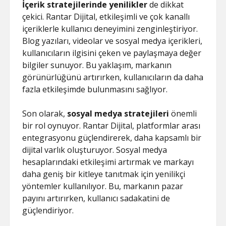
İçerik stratejilerinde yenilikler
de dikkat
çekici. Rantar Dijital, etkileşimli ve çok kanallı
içeriklerle kullanıcı deneyimini zenginleştiriyor.
Blog yazıları, videolar ve sosyal medya içerikleri,
kullanıcıların ilgisini çeken ve paylaşmaya değer
bilgiler sunuyor. Bu yaklaşım, markanın
görünürlüğünü artırırken, kullanıcıların da daha
fazla etkileşimde bulunmasını sağlıyor.
Son olarak,
sosyal medya stratejileri
önemli
bir rol oynuyor. Rantar Dijital, platformlar arası
entegrasyonu güçlendirerek, daha kapsamlı bir
dijital varlık oluşturuyor. Sosyal medya
hesaplarındaki etkileşimi artırmak ve markayı
daha geniş bir kitleye tanıtmak için yenilikçi
yöntemler kullanılıyor. Bu, markanın pazar
payını artırırken, kullanıcı sadakatini de
güçlendiriyor.