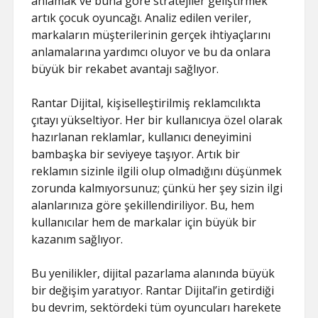
anlamak ve buna göre stratejiler geliştirmek
artık çocuk oyuncağı. Analiz edilen veriler,
markaların müşterilerinin gerçek ihtiyaçlarını
anlamalarına yardımcı oluyor ve bu da onlara
büyük bir rekabet avantajı sağlıyor.
Rantar Dijital, kişiselleştirilmiş reklamcılıkta
çıtayı yükseltiyor. Her bir kullanıcıya özel olarak
hazırlanan reklamlar, kullanıcı deneyimini
bambaşka bir seviyeye taşıyor. Artık bir
reklamın sizinle ilgili olup olmadığını düşünmek
zorunda kalmıyorsunuz; çünkü her şey sizin ilgi
alanlarınıza göre şekillendiriliyor. Bu, hem
kullanıcılar hem de markalar için büyük bir
kazanım sağlıyor.
Bu yenilikler, dijital pazarlama alanında büyük
bir değişim yaratıyor. Rantar Dijital’in getirdiği
bu devrim, sektördeki tüm oyuncuları harekete