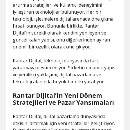
artırma stratejileri ve kullanıcı deneyimini
iyileştiren teknolojiler bulunuyor. Her bir
teknoloji, işletmelere dijital arenada öne çıkma
fırsatı sunuyor. Bununla birlikte, Rantar
Dijital’in sürekli olarak kendini yenileyen ve
güncel kalan yapısı, onu diğerlerinden ayıran
önemli bir özellik olarak öne çıkıyor.
Rantar Dijital, teknoloji dünyasında fark
yaratmaya devam ediyor. Şirketin dinamik yapısı
ve yenilikçi yaklaşımı, dijital pazarlama ve
teknoloji alanında büyük bir etki yaratıyor.
Rantar Dijital’in Yeni Dönem
Stratejileri ve Pazar Yansımaları
Rantar Dijital, dijital pazarlama dünyasında
etkisini artırmak için yeni stratejiler geliştiriyor.