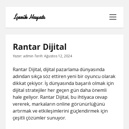
İçerik Hayatı
menüyü
aç
Rantar Dijital
Yazar:
admin
Tarih:
Ağustos 12, 2024
FACEBOOK SAYFA NASIL KURULUR
Rantar Dijital, dijital pazarlama dünyasında
IGTV IZLENME GÖNDERME HILESI
adından sıkça söz ettiren yeni bir oyuncu olarak
dikkat çekiyor. İş dünyasında başarılı olmak için
LISTE
dijital stratejiler her geçen gün daha önemli
hale geliyor. Rantar Dijital, bu ihtiyaca cevap
SAYFA LISTESI
vererek, markaların online görünürlüğünü
artırmak ve etkileşimlerini güçlendirmek için
TUMBLR TAKIPÇI ARTTIRMA BEDAVA
çeşitli çözümler sunuyor.