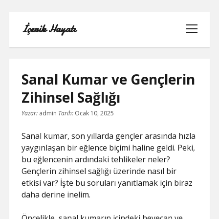
İçerik Hayatı
menüyü
aç
Sanal Kumar ve Gençlerin
Zihinsel Sağlığı
FACEBOOK SAYFA NASIL KURULUR
Yazar:
admin
Tarih:
Ocak 10, 2025
IGTV IZLENME GÖNDERME HILESI
Sanal kumar, son yıllarda gençler arasında hızla
yaygınlaşan bir eğlence biçimi haline geldi. Peki,
LISTE
bu eğlencenin ardındaki tehlikeler neler?
Gençlerin zihinsel sağlığı üzerinde nasıl bir
SAYFA LISTESI
etkisi var? İşte bu soruları yanıtlamak için biraz
daha derine inelim.
TUMBLR TAKIPÇI ARTTIRMA BEDAVA
Öncelikle, sanal kumarın içindeki heyecan ve