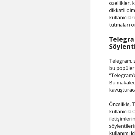
özellikler, 
dikkatli ol
kullanıcıla
tutmaları ö
Telegra
Söylent
Telegram, s
bu popülerli
“Telegram’
Bu makalede
kavuşturaca
Öncelikle, 
kullanıcılar
iletişimleri
söylentiler
kullanımı iç