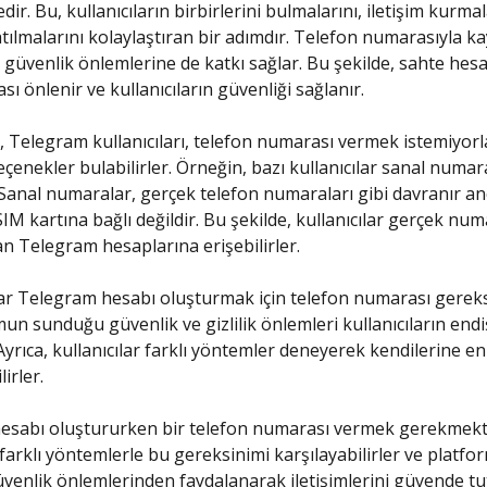
r. Bu, kullanıcıların birbirlerini bulmalarını, iletişim kurmal
tılmalarını kolaylaştıran bir adımdır. Telefon numarasıyla k
güvenlik önlemlerine de katkı sağlar. Bu şekilde, sahte hesa
ı önlenir ve kullanıcıların güvenliği sağlanır.
 Telegram kullanıcıları, telefon numarası vermek istemiyorl
eçenekler bulabilirler. Örneğin, bazı kullanıcılar sanal numara
. Sanal numaralar, gerçek telefon numaraları gibi davranır an
 SIM kartına bağlı değildir. Bu şekilde, kullanıcılar gerçek num
 Telegram hesaplarına erişebilirler.
r Telegram hesabı oluşturmak için telefon numarası gereks
mun sunduğu güvenlik ve gizlilik önlemleri kullanıcıların endi
. Ayrıca, kullanıcılar farklı yöntemler deneyerek kendilerine 
irler.
esabı oluştururken bir telefon numarası vermek gerekmekte
r farklı yöntemlerle bu gereksinimi karşılayabilirler ve platf
enlik önlemlerinden faydalanarak iletişimlerini güvende tuta