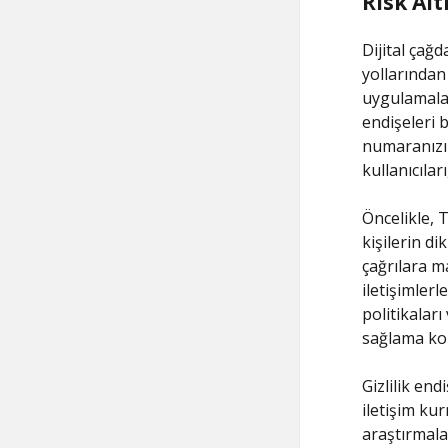
Risk Al
Dijital çağ
yollarından
uygulamalar,
endişeleri 
numaranızın 
kullanıcıla
Öncelikle, T
kişilerin d
çağrılara m
iletişimlerl
politikalar
sağlama ko
Gizlilik en
iletişim ku
araştırmala