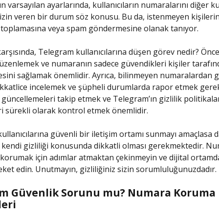
 varsayılan ayarlarında, kullanıcıların numaralarını diğer kul
zin veren bir durum söz konusu. Bu da, istenmeyen kişileri
 toplamasına veya spam göndermesine olanak tanıyor.
rşısında, Telegram kullanıcılarına düşen görev nedir? Öncelik
düzenlemek ve numaranın sadece güvendikleri kişiler tarafı
sini sağlamak önemlidir. Ayrıca, bilinmeyen numaralardan 
ikkatlice incelemek ve şüpheli durumlarda rapor etmek gere
 güncellemeleri takip etmek ve Telegram’ın gizlilik politikala
eri sürekli olarak kontrol etmek önemlidir.
ullanıcılarına güvenli bir iletişim ortamı sunmayı amaçlasa d
n kendi gizliliği konusunda dikkatli olması gerekmektedir. N
 korumak için adımlar atmaktan çekinmeyin ve dijital ortamda 
eket edin. Unutmayın, gizliliğiniz sizin sorumluluğunuzdadır.
am Güvenlik Sorunu mu? Numara Koruma
leri