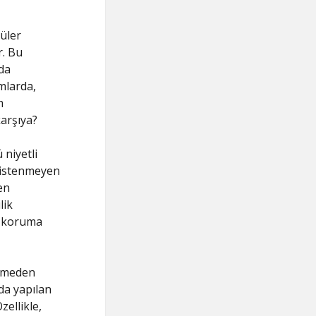
püler
r. Bu
 da
mlarda,
m
karşıya?
 niyetli
a istenmeyen
en
lik
şı koruma
inmeden
da yapılan
ellikle,