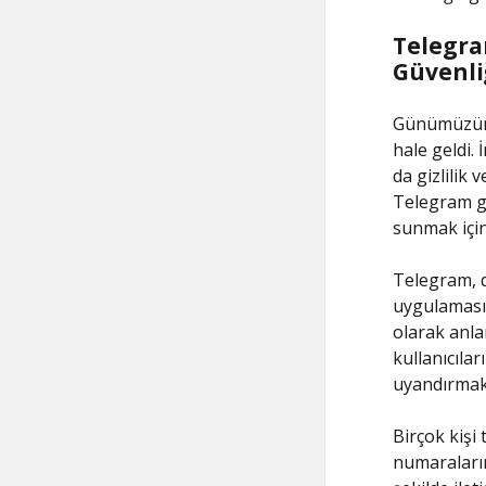
Telegra
Güvenli
Günümüzün h
hale geldi.
da gizlilik
Telegram gi
sunmak için 
Telegram, d
uygulamasıd
olarak anla
kullanıcıla
uyandırmak
Birçok kişi
numaralarını