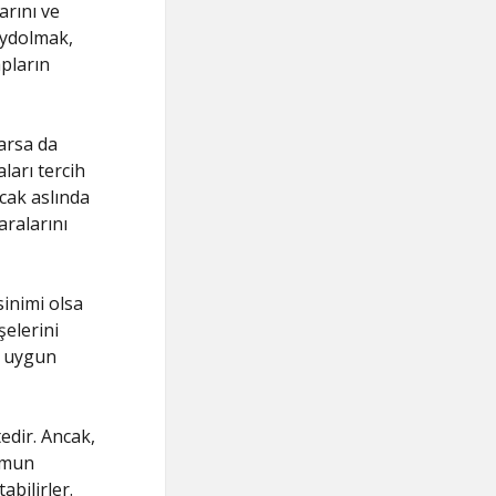
arını ve
aydolmak,
pların
arsa da
ları tercih
cak aslında
aralarını
inimi olsa
şelerini
en uygun
dir. Ancak,
ormun
bilirler.