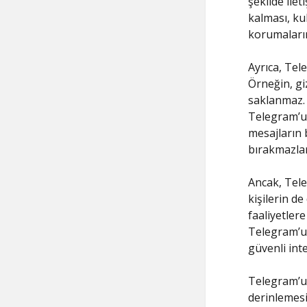
şekilde ilet
kalması, kul
korumaların
Ayrıca, Tel
Örneğin, gi
saklanmaz. 
Telegram’un
mesajların b
bırakmazlar
Ancak, Tele
kişilerin de
faaliyetler
Telegram’un 
güvenli int
Telegram’un
derinlemesi