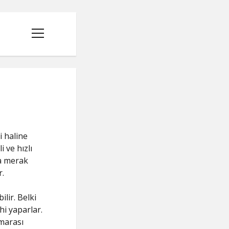
menüyü
aç
 haline
 ve hızlı
ça merak
.
lir. Belki
hi yaparlar.
umarası