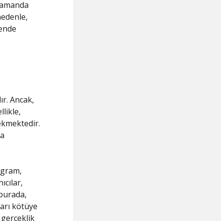
ı zamanda
nedenle,
vende
ır. Ancak,
likle,
ekmektedir.
ğa
egram,
ıcılar,
 burada,
ları kötüye
 gerçeklik