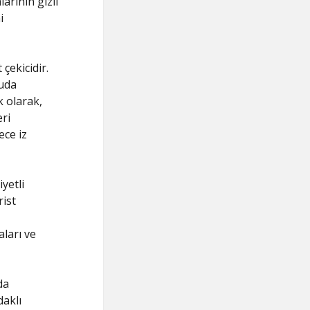
arının gizli
i
çekicidir.
cuda
k olarak,
ri
ece iz
yetli
rist
aları ve
da
daklı