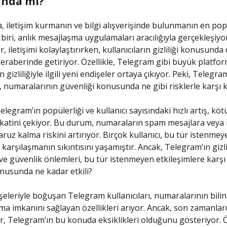
tında mı?
da, iletişim kurmanın ve bilgi alışverişinde bulunmanın en po
 biri, anlık mesajlaşma uygulamaları aracılığıyla gerçekleşiyo
 iletişimi kolaylaştırırken, kullanıcıların gizliliği konusunda
beraberinde getiriyor. Özellikle, Telegram gibi büyük platfor
gizliliğiyle ilgili yeni endişeler ortaya çıkıyor. Peki, Telegra
rı, numaralarının güvenliği konusunda ne gibi risklerle karşı 
elegram’ın popülerliği ve kullanıcı sayısındaki hızlı artış, kötü
ikkatini çekiyor. Bu durum, numaraların spam mesajlara vey
aruz kalma riskini artırıyor. Birçok kullanıcı, bu tür istenmey
e karşılaşmanın sıkıntısını yaşamıştır. Ancak, Telegram’ın gizli
ı ve güvenlik önlemleri, bu tür istenmeyen etkileşimlere kar
nusunda ne kadar etkili?
dişeleriyle boğuşan Telegram kullanıcıları, numaralarının bil
rma imkanını sağlayan özellikleri arıyor. Ancak, son zamanlar
r, Telegram’ın bu konuda eksiklikleri olduğunu gösteriyor. Öz