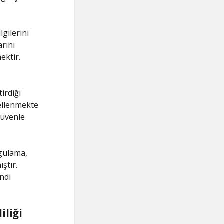
lgilerini
arını
ektir.
irdiği
ellenmekte
 güvenle
ygulama,
ıştır.
ndi
iliği