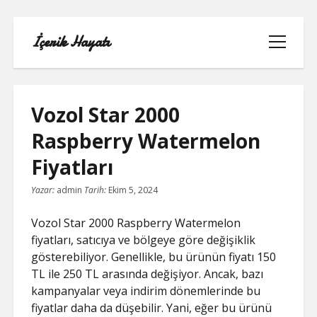
İçerik Hayatı
menüyü
aç
Vozol Star 2000
Raspberry Watermelon
FACEBOOK SAYFA NASIL KURULUR
Fiyatları
IGTV IZLENME GÖNDERME HILESI
Yazar:
admin
Tarih:
Ekim 5, 2024
LISTE
Vozol Star 2000 Raspberry Watermelon
fiyatları, satıcıya ve bölgeye göre değişiklik
SAYFA LISTESI
gösterebiliyor. Genellikle, bu ürünün fiyatı 150
TL ile 250 TL arasında değişiyor. Ancak, bazı
TUMBLR TAKIPÇI ARTTIRMA BEDAVA
kampanyalar veya indirim dönemlerinde bu
fiyatlar daha da düşebilir. Yani, eğer bu ürünü