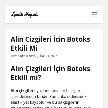
İçerik Hayatı
menüyü
aç
Alin Cizgileri İcin Botoks
Etkili Mi
FACEBOOK SAYFA NASIL KURULUR
Yazar:
admin
Tarih:
Şubat 23, 2026
IGTV IZLENME GÖNDERME HILESI
Alın Çizgileri İçin Botoks
LISTE
Etkili mi?
SAYFA LISTESI
Alın çizgileri
, yaşlanmanın en belirgin
işaretlerinden biridir. Zamanla, cildimizdeki
TUMBLR TAKIPÇI ARTTIRMA BEDAVA
elastikiyet kaybolur ve bu da çizgilerin