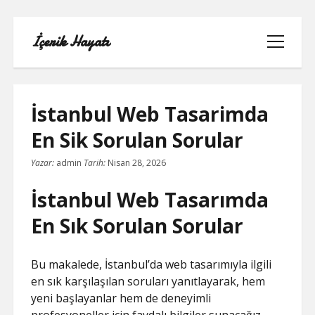
İçerik Hayatı
menüyü
aç
İstanbul Web Tasarimda
En Sik Sorulan Sorular
FACEBOOK SAYFA NASIL KURULUR
Yazar:
admin
Tarih:
Nisan 28, 2026
IGTV IZLENME GÖNDERME HILESI
İstanbul Web Tasarımda
LISTE
En Sık Sorulan Sorular
SAYFA LISTESI
Bu makalede, İstanbul’da web tasarımıyla ilgili
en sık karşılaşılan soruları yanıtlayarak, hem
TUMBLR TAKIPÇI ARTTIRMA BEDAVA
yeni başlayanlar hem de deneyimli