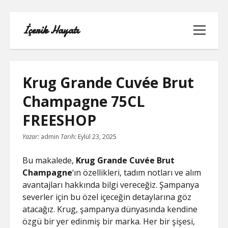
İçerik Hayatı
menüyü
aç
Krug Grande Cuvée Brut
Champagne 75CL
FACEBOOK SAYFA NASIL KURULUR
FREESHOP
IGTV IZLENME GÖNDERME HILESI
Yazar:
admin
Tarih:
Eylül 23, 2025
LISTE
Bu makalede,
Krug Grande Cuvée Brut
Champagne
‘ın özellikleri, tadım notları ve alım
SAYFA LISTESI
avantajları hakkında bilgi vereceğiz. Şampanya
severler için bu özel içeceğin detaylarına göz
TUMBLR TAKIPÇI ARTTIRMA BEDAVA
atacağız. Krug, şampanya dünyasında kendine
özgü bir yer edinmiş bir marka. Her bir şişesi,