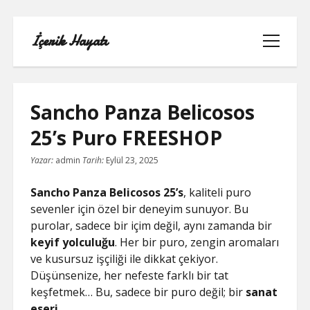
İçerik Hayatı
menüyü
aç
Sancho Panza Belicosos
25’s Puro FREESHOP
FACEBOOK SAYFA NASIL KURULUR
Yazar:
admin
Tarih:
Eylül 23, 2025
IGTV IZLENME GÖNDERME HILESI
Sancho Panza Belicosos 25’s
, kaliteli puro
sevenler için özel bir deneyim sunuyor. Bu
LISTE
purolar, sadece bir içim değil, aynı zamanda bir
keyif yolculuğu
. Her bir puro, zengin aromaları
SAYFA LISTESI
ve kusursuz işçiliği ile dikkat çekiyor.
Düşünsenize, her nefeste farklı bir tat
TUMBLR TAKIPÇI ARTTIRMA BEDAVA
keşfetmek… Bu, sadece bir puro değil; bir
sanat
eseri
.